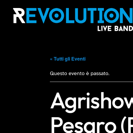
« Tutti gli Eventi
Questo evento è passato.
Agrishow
Pesaro (