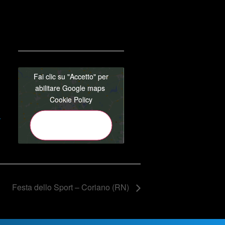
Fai clic su "Accetto" per
Fai clic su "Accetto" per
abilitare Google maps
abilitare Google maps
Cookie Policy
Cookie Policy
+
Accetto
Accetto
Festa dello Sport – Coriano (RN)