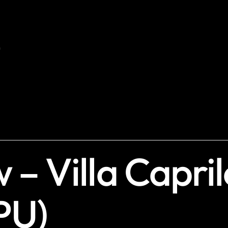
 – Villa Capril
PU)