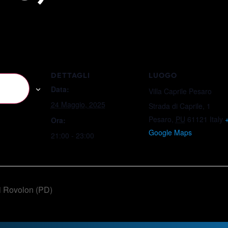
DETTAGLI
LUOGO
o
Data:
Villa Caprile Pesaro
24 Maggio, 2025
Strada di Caprile, 1
Pesaro
,
PU
61121
Italy
Ora:
Google Maps
21:00 - 23:00
i Rovolon (PD)