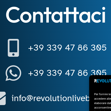
Contattaci
+39 339 47 86 305
+39 339 47 86 305
Per fornire l
info@revolutionliveband.
accedere alle
elaborare da
acconsentire 