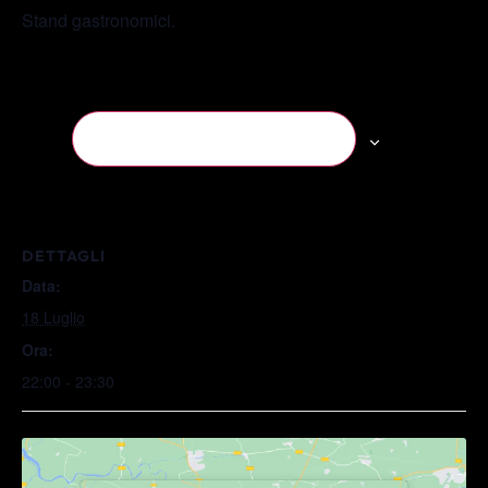
Stand gastronomici.
Salva nel tuo calendario
DETTAGLI
Data:
18 Luglio
Ora:
22:00 - 23:30