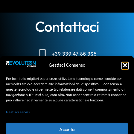
Contattaci
+39 339 47 86 305
Gestisci Consenso
+39 339 47 86 305
Per fornire le migliori esperienze, utilizziamo tecnologie come i cookie per
memorizzare e/o accedere alle informazioni del dispositivo. Il consenso a
queste tecnologie ci permetterà di elaborare dati come il comportamento di
info@revolutionliveband.com
navigazione o ID unici su questo sito. Non acconsentire o ritirare il consenso
può influire negativamente su alcune caratteristiche e funzioni.
Gestisci servizi
info@revolutionliveband.com
+39 339 47 86 305
Accetta