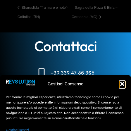
Strarustida “Tra mare e note”-
Sagra della Pizza & Birra –
Cattolica (RN)
Corridonia (MC)
Contattaci
+39 339 47 86 305
Gestisci Consenso
+39 339 47 86 305
Per fornire le migliori esperienze, utilizziamo tecnologie come i cookie per
memorizzare e/o accedere alle informazioni del dispositivo. Il consenso a
queste tecnologie ci permetterà di elaborare dati come il comportamento di
info@revolutionliveband.com
navigazione o ID unici su questo sito. Non acconsentire o ritirare il consenso
può influire negativamente su alcune caratteristiche e funzioni.
Gestisci servizi