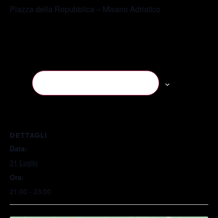
Piazza della Repubblica – Misano Adriatico
Salva nel tuo calendario
DETTAGLI
Data:
31 Luglio
Ora:
21:00 - 23:00