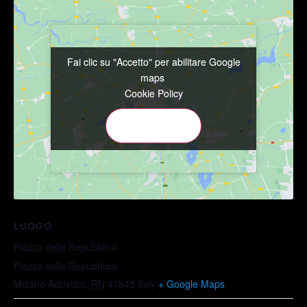
Fai clic su "Accetto" per abilitare Google
Fai clic su "Accetto" per abilitare Google
maps
maps
Cookie Policy
Cookie Policy
Accetto
Accetto
LUOGO
Piazza della Repubblica
Piazza della Repubblica
Misano Adriatico
,
RN
47843
Italy
+ Google Maps